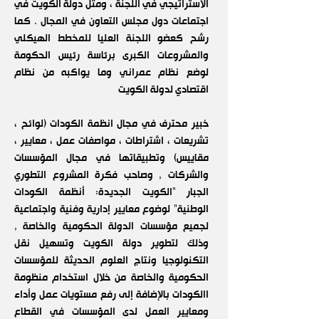
الاستراتيجي في اللجنة ، ومثل دولة الكويت في
اجتماعات دول مجلس التعاون في المجال . كما
رشح كعضو اللجنة العليا للمخطط الهيكلي
والمشروعات الكبرى برئاسة رئيس الحكومة
لوضع نظام عمراني وما يواكبه من نظام
اقتصادي لدولة الكويت
خبير محترف في مجال انظمة الكودات (لوائح ،
تشريعات ، اشتراطات ، مواصفات عمل ، معايير ،
مقاييس) وتطبيقاتها في مجال المؤسسات
والشركات , وصاحب فكرة المشروع التطوري
الجبار "الكويت الجديدة: أنظمة الكودات
الوطنية" لوضوع معايير إدارية وفنية واجتماعية
لجميع مؤسسات الدولة الحكومية والخاصة ,
وذلك لتطوير دولة الكويت وتسهيل نقل
التكنولوجيا ونتاج العلوم الحديثة للمؤسسات
الحكومية والخاصة من خلال استخدام منظومة
االكودات بالإضافة إلى رفع مستويات عمل وأداء
ومعايير العمل لدى المؤسسات في القطاع