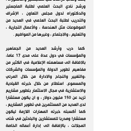
ورشح نادي البحث العلمي لطلبة الماجستير
والدكتوراه لدول مجلس التعاون ، الإشراف
والتدريب لطلبة البحث العلمي في العديد من
الموضوعات مثل الهندسة ، والأعمال التجارية ،
والتعليم ، والاجتماع ، وغيرها من المواضيع .
كما درب وأرشد العديد من الجماهير
والمؤسسات في دول عدة على مدى 17 عاما،
بالاضافة الى مساهمته الإعلامية في الكثير من
مفاهيم تطوير الدولة والمؤسسات والشركات
،والتغيير والنجاح والادارة من خلال المرئي
والمسموع. استطاع من خلال خبرته القيادية
والاستشارية في مجال الاستثمار بتطوير مشاريع
تزيد عن 150 مليون دولار ، و ان يكون مستشارا
لدى العديد من المستثمرين في تطوير المشاريع ،
كما أكسبته خبرته المهارات اللازمة ليكون
مستشارا ومدربا للمستشارين والباحثين في شتى
المجلالت ، بالإضافة الى إدارة أعماله الخاصة