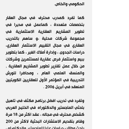
الحكومي والخاص.
كما تفرد كمدرب محترف في مجال العقار
بتخصصات متعددة ، كماعمل في مديرا في
تطوير المشاريع العقارية الاستثمارية في
مجموعة شركات محلية ،و ساهم بالتدريب
العقاري في مجال التقييم الاستثمار العقاري،
دراسات الجدوى ، وإدارة أملاك الغير ، كما بتطوير
ببيع واستثمار فرص عقارية لمستثمرين وشركات
من خلال عمل تقارير تطوير المشاريع العقارية ,
والمنسق العلمي العام ، ومحاضرا للورش
التدريبية في المؤتمر الأول للعقاريين الكويتيين
المنعقد في أبريل 2006 .
وتفرد في تدريب افضل برنامج مكثف في تاهيل
باحثي الماجستير والدكتوراه في الخليج العربي
كشخص محترف في مجاله ، عقد اكثر من 18 مرة
وقام بتقديم الاستشارات البحثية لاكثر من 200
باحث وطالب دراسات عليا للماجستير والدكتوراه ،